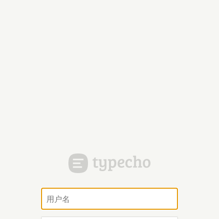
用
户
名