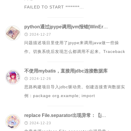
FAILED TO START ********...
c和cpp语言基础学习笔记
scala学习笔记
python通过jpype调用jvm报错[WinError 126] JVM DLL not found
spark学习笔记

2024-12-27
java学习笔记
问题描述项目里使用了jpype来调用java做一些操
mysql学习笔记
作。切换系统后发现怎么都调用不起来。Traceback
数据治理学习
(most recent ...
windows学习
不使用mybatis，直接用jdbc连接数据库

2024-12-26
kettle学习笔记
思路构建项目导入jdbc驱动类。创建连接查询数据实
linux学习
例：package org.example; import
influx学习笔记
org.gjt.mm.m...
rust基础学习笔记
replace File.separator出现异常：【java.lang.IllegalArgumentException: character to be escaped is missing】
文章

2024-12-23
小说