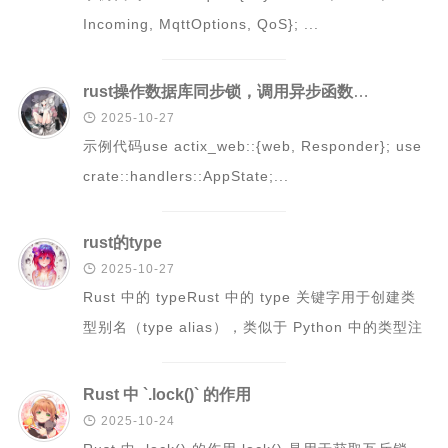
Incoming, MqttOptions, QoS}; ...
c和cpp语言基础学习笔记
scala学习笔记
rust操作数据库同步锁，调用异步函数，触发死锁问题
spark学习笔记

2025-10-27
java学习笔记
示例代码use actix_web::{web, Responder}; use
mysql学习笔记
crate::handlers::AppState;...
数据治理学习
windows学习
rust的type

2025-10-27
kettle学习笔记
Rust 中的 typeRust 中的 type 关键字用于创建类
linux学习
型别名（type alias），类似于 Python 中的类型注
influx学习笔记
解或...
rust基础学习笔记
Rust 中 `.lock()` 的作用
文章

2025-10-24
小说