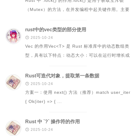
Rust 中 .lock() 的作用.lock() 是用于获取互斥锁
游戏开发日志
（Mutex）的方法，在并发编程中起关键作用。主要
功能线程同步：确...
更多
rust中的vec类型的部分使用
关于

2025-10-24
归档
Vec 的作用Vec<T> 是 Rust 标准库中的动态数组类
型，具有以下特点：动态大小：可以在运行时增长或
缩小连续存储：...
Rust可迭代对象，提取第一条数据

2025-10-24
方案一：使用 next() 方法（推荐）match user_iter
{ Ok(iter) => { ...
Rust 中 `?` 操作符的作用

2025-10-24