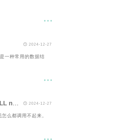


2024-12-27
，字典是一种常用的数据结

python通过jpype调用jvm报错[WinError 126] JVM DLL not found

2024-12-27
发现怎么都调用不起来。
