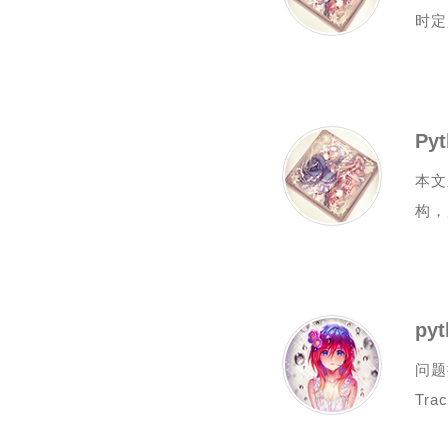
时定
Py
本文
构，
问题
Trac