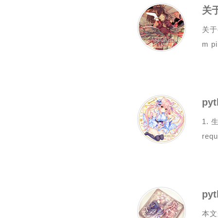
关于
关于
m pip
py
1. 
requ
py
本文