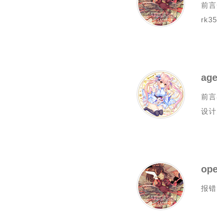
前言
rk
ag
前言
设计
op
报错：I