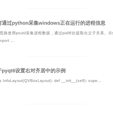
通过python采集windows正在运行的进程信息
思路使用psutil采集进程数据，通过pid对比提取出父子关系。示例import
mport ...
于pyqt6设置右对齐居中的示例
s InfoLayout(QVBoxLayout): def __init__(self): supe...