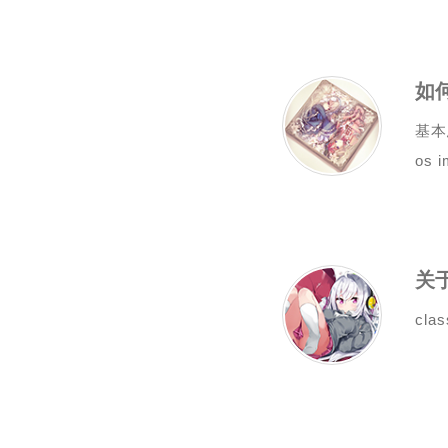
如何
基本
os i
关
clas