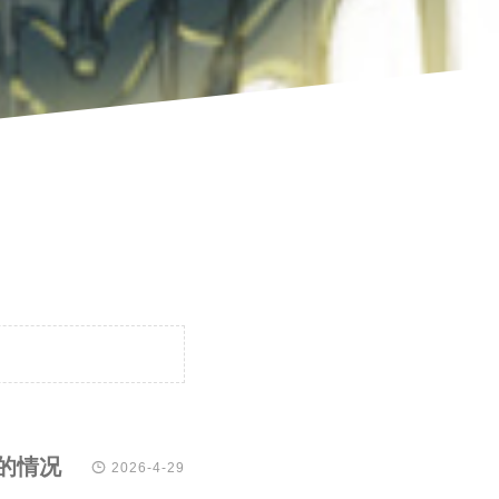
n的情况

2026-4-29