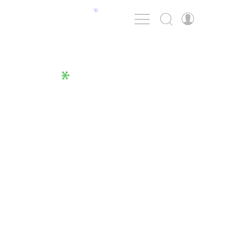


