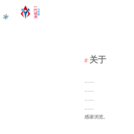
关于
……
……
……
……
感谢浏览。