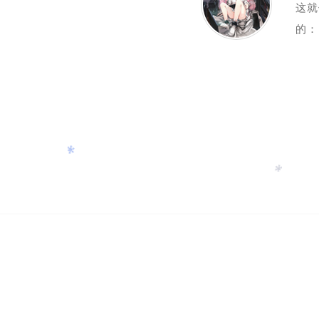
这就
的：