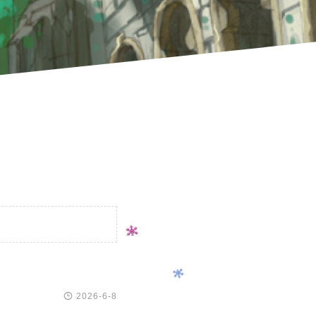

2026-6-8