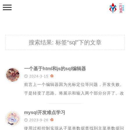
搜索结果:
标签“sql”下的文章
首页
一个基于html和js的sql编辑器

2024-3-15

分类
前言上一个编辑器因为光标定位等问题，开发失败。
学习笔记
于是转变了思路。将展示和输入两个部分分开了。改
python基础学习笔记
造为了上面盖有一层透明的文本框，下面则是一...
python程序练习
mysql开发难点学习
web学习

2023-9-26

使用过程控制实现从子菜单数据查找到主菜单数据问
python爬虫学习笔记