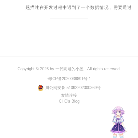
题描述在开发过程中遇到了一个数据情况，需要通过
c和cpp语言基础学习笔记
多级菜单中的子菜单来得到子菜单及其往上的所...
scala学习笔记
spark学习笔记
java学习笔记
mysql学习笔记
数据治理学习
Copyright © 2026 by
一代明君的小屋
. All rights reserved.
windows学习
蜀ICP备2020036891号-1
kettle学习笔记
川公网安备 51092202000369号
linux学习
友情连接
CHQ's Blog
influx学习笔记
rust基础学习笔记
文章
小说