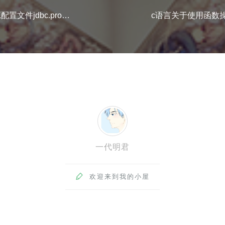
kettle的jndi数据源配置文件jdbc.properties中不能有#号
一代明君

欢迎来到我的小屋