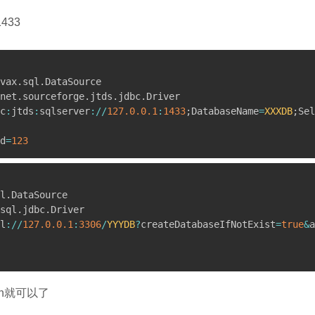
433
vax
.
sql
.
net
.
sourceforge
.
jtds
.
jdbc
.
c
:
jtds
:
sqlserver
:
/
/
127.0
.0
.1
:
1433
;
DatabaseName
=
XXXDB
;
Sel
d
=
123
l
.
DataSource

sql
.
jdbc
.
Driver

l
:
/
/
127.0
.0
.1
:
3306
/
YYYDB
?
createDatabaseIfNotExist
=
true
&
a
on就可以了