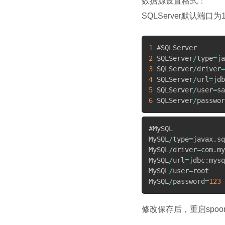
数据源设置格式：
SQLServer默认端口为1
1
2
 SQLServer
/
type
=
ja
3
 SQLServer
/
driver
=
4
 SQLServer
/
url
=
jdb
5
 SQLServer
/
user
=
6
 SQLServer
/
passwor
#MySQL

MySQL
/
type
=
javax
.
sq
MySQL
/
driver
=
com
.
my
MySQL
/
url
=
jdbc
:
mysq
MySQL
/
user
=
root

MySQL
/
password
=
123
修改保存后，重启spo