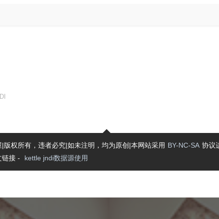
DI
|版权所有，违者必究|如未注明，均为原创|本网站采用
BY-NC-SA
协议
链接 -
kettle jndi数据源使用