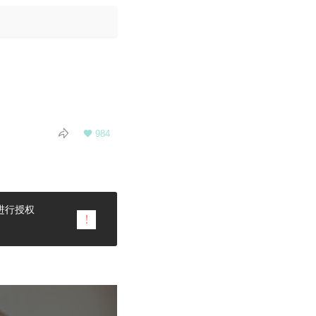

984

进行授权