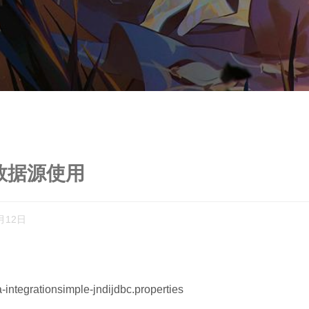
ndi数据源使用
月12日
grationsimple-jndijdbc.properties