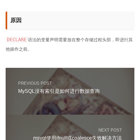
c和cpp语言基础学习笔记
原因
scala学习笔记
spark学习笔记
DECLARE
语法的变量声明需要放在整个存储过程头部，即进行其
java学习笔记
他操作之前。
mysql学习笔记
数据治理学习
windows学习
PREVIOUS POST
kettle学习笔记
MySQL没有索引是如何进行数据查询
linux学习
influx学习笔记
rust基础学习笔记
文章
NEXT POST
小说
msyql使用ifnull或coalesce失效解决方法