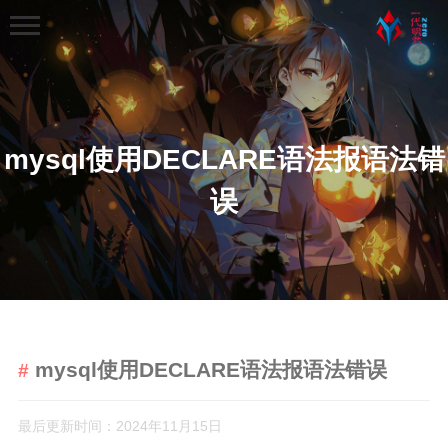
mysql使用DECLARE语法报语法错
误
首页
分类
学习笔记
python基础学习笔记
mysql使用DECLARE语法报语法错误
python程序练习
web学习
最后更新时间：2024年11月15日
python爬虫学习笔记