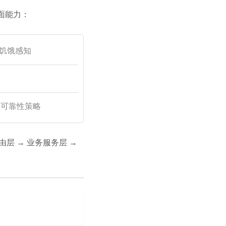
面能力：
与饥饿感知
层可靠性策略
层 → 业务服务层 →