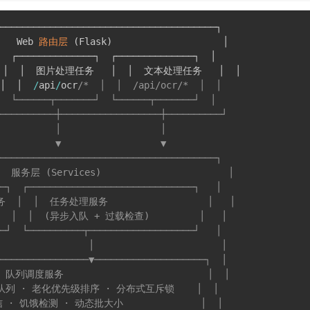
───────────────────────────────────────┐

   Web 
路由层
(
Flask
)
                    │

  ┌──────────────┐  ┌──────────────┐  │

│  │  图片处理任务   │  │  文本处理任务   │  │

│  │  
/
api
/
ocr
/*  │  │  /api/ocr/*  │  │

  └──────┬───────┘  └──────┬───────┘  │

──────────┼──────────────────┼──────────┘

          │                  │

          ▼                  ▼

───────────────────────────────────────┐

   服务层 (Services)                       │

─┐  ┌──────────────────────────────┐   │

│  │  任务处理服务                  │   │

  │  │  (异步入队 + 过载检查)         │   │

─┘  └──────────┬───────────────────┘   │

                │                       │

────────────────▼────────────────────┐  │

AC 队列调度服务                          │  │

队列 · 老化优先级排序 · 分布式互斥锁    │  │

 · 饥饿检测 · 动态批大小              │  │
