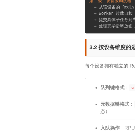
第二级：设备级调度器
  → 从该设备的 Redi
  → Worker 过载自检
  → 提交具体子任务到
  → 处理完毕后释放
3.2 按设备维度的
每个设备拥有独立的 Red
队列键格式
：
s
元数据键格式
：
态）
入队操作
：RP