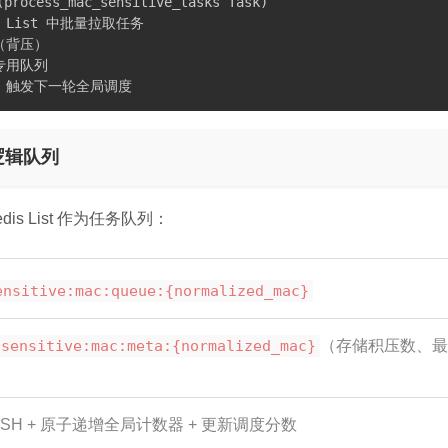
(
process_mac_sensitive_tasks Task
)
s List 中批量拉取任务

（背压）

专用队列

锁，触发下一轮全局调度
逻辑队列
is List 作为任务队列：
ensitive:mac:queue:{normalized_mac}
sensitive:mac:meta:{normalized_mac}
（存储积压数、最
USH + 原子递增全局计数器 + 更新调度分数