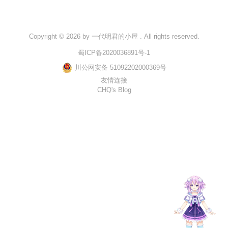
c和cpp语言基础学习笔记
scala学习笔记
Copyright © 2026 by
一代明君的小屋
. All rights reserved.
spark学习笔记
蜀ICP备2020036891号-1
川公网安备 51092202000369号
java学习笔记
友情连接
mysql学习笔记
CHQ's Blog
数据治理学习
windows学习
kettle学习笔记
linux学习
influx学习笔记
rust基础学习笔记
文章
小说