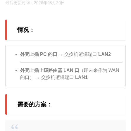
最后更新时间：2026年05月20日
c和cpp语言基础学习笔记
scala学习笔记
情况：
spark学习笔记
java学习笔记
mysql学习笔记
外壳上插 PC 的口
→ 交换机逻辑端口
LAN2
数据治理学习
windows学习
外壳上插上级路由器 LAN 口
（即未来作为 WAN
的口） → 交换机逻辑端口
LAN1
kettle学习笔记
linux学习
influx学习笔记
需要的方案：
rust基础学习笔记
文章
小说