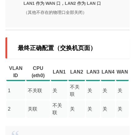
LAN1 作为 WAN 口，LAN2 作为 LAN 口
游戏开发日志
（其他不存在的物理口全部关闭）
更多
关于
归档
最终正确配置（交换机页面）
VLAN
CPU
LAN1
LAN2
LAN3
LAN4
WAN
ID
(eth0)
不关
1
不关联
关
关
关
关
联
不关
2
关联
关
关
关
关
联