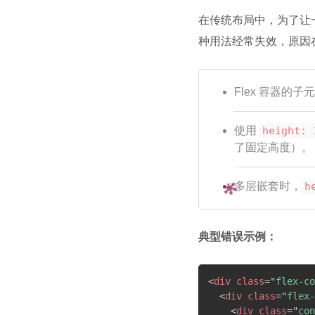
在传统布局中，为了让
种用法经常失效，原因
Flex 容器的
使用
height: 
了固定高度）。
多层嵌套时，
h
典型错误示例：
<
div
class
=
"
flex-co
<
div
class
=
"
flex-
<
div
class
=
"
con