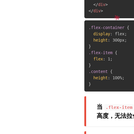
</
div
>
</
div
>
.flex-container
{
display
:
 flex
;
height
:
 300px
;
}
.flex-item
{
flex
:
 1
;
}
.content
{
height
:
 100%
;
}
当
.flex-item
高度，无法拉