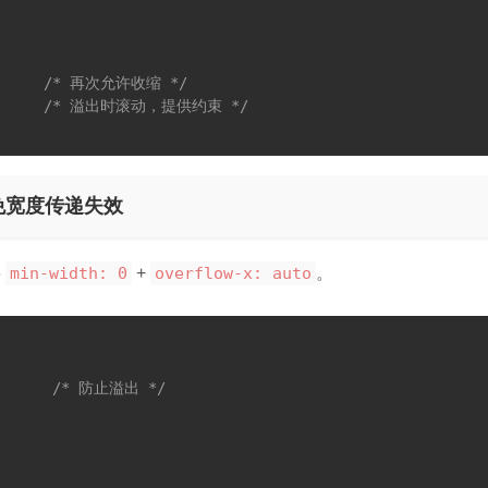
/* 再次允许收缩 */
/* 溢出时滚动，提供约束 */
避免宽度传递失效
要
min-width: 0
+
overflow-x: auto
。
/* 防止溢出 */