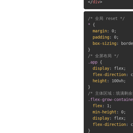
</
div
>
/* 全局 reset */
*
{
margin
:
 0
;
padding
:
 0
;
box-sizing
:
 borde
}
/* 全屏布局 */
.app
{
display
:
 flex
;
flex-direction
:
 c
height
:
 100vh
;
}
/* 主体区域：填满剩余
.flex-grow-containe
flex
:
 1
;
min-height
:
 0
;
display
:
 flex
;
flex-direction
:
 c
}