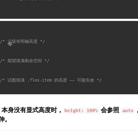
/* 父级有明确高度 */
/* 期望填满剩余空间 */
/* 试图填满 .flex-item 的高度 —— 可能失效 */
本身没有显式高度时，
会参照
height: 100%
auto
伸。