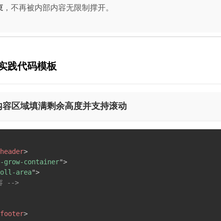
束
，不再被内部内容无限制撑开。
实践代码模板
让内容区域填满剩余高度并支持滚动
header
>
-grow-container
"
>
oll-area
"
>
 -->
footer
>