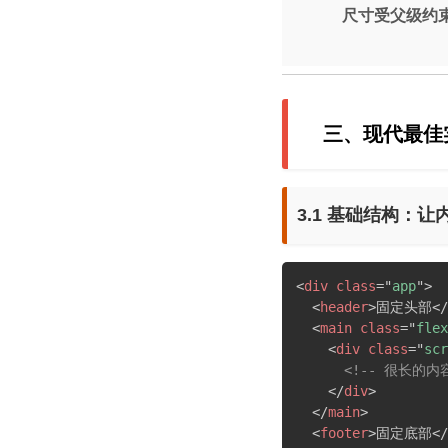
尺寸受父级约
三、现代最佳
3.1 基础结构：
<
div
class
=
"
app
"
>
<
header
>
固定头部
</
<
main
class
=
"
flex
<
div
class
=
"
scr
<!-- 很长的内容
</
div
>
</
main
>
<
footer
>
固定底部
</