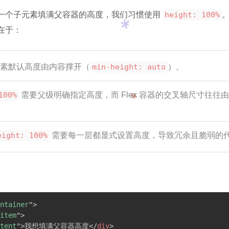
一个子元素填满父容器的高度，我们习惯使用
height: 100%
。
在于：
子元素默认高度由内容撑开（
min-height: auto
）。
100%
需要父级明确指定高度，而 Flex 容器的交叉轴尺寸往往
eight: 100%
需要每一层都显式设置高度，导致冗余且脆弱的
ntainer
"
>
item
"
>
tent
"
>
我想填满父容器高度
</
div
>