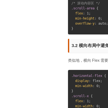
/* 滚动内容区 */
.scroll-area
{
flex
:
 1
;
min-height
:
 0
;
overflow-y
:
 auto
;
}
3.2 横向布局中
类似地，横向 Flex 需
.horizontal-flex
{
display
:
 flex
;
min-width
:
 0
;
}
.scroll-x
{
flex
:
 1
;
min-width
:
 0
;