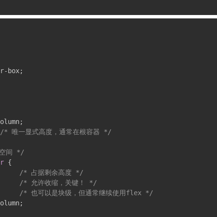
r-box
;
olumn
;
/* 唯一显式高度，通常在根容器 */
空间 */
r
{
/* 占据剩余高度 */
/* 允许收缩，关键！ */
/* 也可以是块级，但通常继续使用flex */
olumn
;