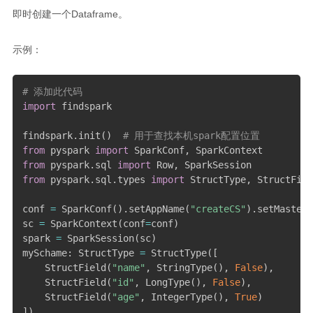
即时创建一个Dataframe。
示例：
# 添加此代码
import
 findspark

findspark
.
init
(
)
# 用于查找本机spark配置位置
from
 pyspark 
import
 SparkConf
,
from
 pyspark
.
sql 
import
 Row
,
from
 pyspark
.
sql
.
types 
import
 StructType
,
 StructFiel
conf 
=
 SparkConf
(
)
.
setAppName
(
"createCS"
)
.
setMaster
(
sc 
=
 SparkContext
(
conf
=
conf
)
spark 
=
 SparkSession
(
sc
)
mySchame
:
 StructType 
=
 StructType
(
[
    StructField
(
"name"
,
 StringType
(
)
,
False
)
,
    StructField
(
"id"
,
 LongType
(
)
,
False
)
,
    StructField
(
"age"
,
 IntegerType
(
)
,
True
)
]
)