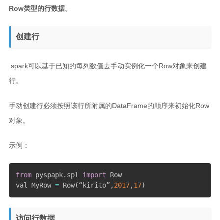
Row类型的行数据。
创建行
​ spark可以基于已知的每列数值去手动实例化一个Row对象来创建
行。
手动创建行必须按照该行所附属的DataFrame的顺序来初始化Row
对象。
示例：
from
 pyspapk
.
spl 
import
 Row

val MyRow 
=
 Row
(
“kirito”
,
2017
,
17
)
访问行数据