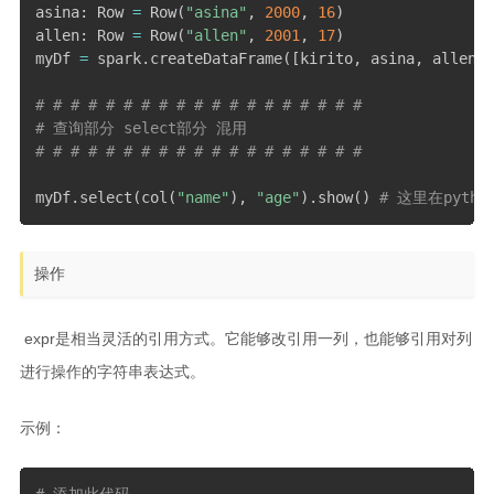
asina
:
 Row 
=
 Row
(
"asina"
,
2000
,
16
)
allen
:
 Row 
=
 Row
(
"allen"
,
2001
,
17
)
myDf 
=
 spark
.
createDataFrame
(
[
kirito
,
 asina
,
 allen
]
,
# # # # # # # # # # # # # # # # # # #
# 查询部分 select部分 混用
# # # # # # # # # # # # # # # # # # #
myDf
.
select
(
col
(
"name"
)
,
"age"
)
.
show
(
)
# 这里在pyt
操作
​ expr是相当灵活的引用方式。它能够改引用一列，也能够引用对列
进行操作的字符串表达式。
示例：