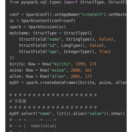
from
 pyspark
.
sql
.
types 
import
 StructType
,
 StructFiel
conf 
=
 SparkConf
(
)
.
setAppName
(
"createCS"
)
.
setMaster
(
sc 
=
 SparkContext
(
conf
=
conf
)
spark 
=
 SparkSession
(
sc
)
mySchame
:
 StructType 
=
 StructType
(
[
    StructField
(
"name"
,
 StringType
(
)
,
False
)
,
    StructField
(
"id"
,
 LongType
(
)
,
False
)
,
    StructField
(
"age"
,
 IntegerType
(
)
,
True
)
]
)
kirito
:
 Row 
=
 Row
(
"kirito"
,
1999
,
17
)
asina
:
 Row 
=
 Row
(
"asina"
,
2000
,
16
)
allen
:
 Row 
=
 Row
(
"allen"
,
2001
,
17
)
myDf 
=
 spark
.
createDataFrame
(
[
kirito
,
 asina
,
 allen
]
,
# # # # # # # # # # # # # # # # # # #
# 字面量
# # # # # # # # # # # # # # # # # # #
myDf
.
select
(
"name"
,
 lit
(
1
)
.
alias
(
"value"
)
)
.
show
(
)
# 
# --> +------+-----+
# --> |  name|value|
# --> +------+-----+