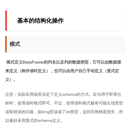
c和cpp语言基础学习笔记
scala学习笔记
基本的结构化操作
spark学习笔记
java学习笔记
模式
mysql学习笔记
数据治理学习
​
模式定义DataFrame的列名以及列的数据类型，它可以由数据源
windows学习
来定义（称作读时定义），也可以由用户自己手动定义（显式定
kettle学习笔记
义）。
linux学习
注意：实际应用场景决定了定义schema的方式。应当用于即席分
influx学习笔记
析时，使用读时模式即可。不过，使用读时模式极有可能出现类型
rust基础学习笔记
读取错误的问题，如long型读成了int类型，这回导致精度损失，所
文章
以最好采用显式的schema定义。
小说