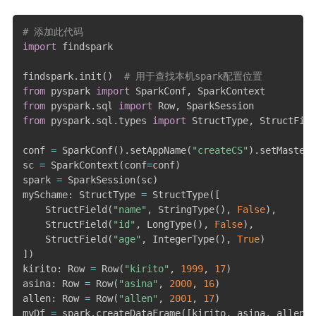
# 添加此代码
import
 findspark

findspark
.
init
(
)
# 用于查找本机spark配置位置
from
 pyspark 
import
 SparkConf
,
from
 pyspark
.
sql 
import
 Row
,
from
 pyspark
.
sql
.
types 
import
 StructType
,
 StructFiel
conf 
=
 SparkConf
(
)
.
setAppName
(
"createCS"
)
.
setMaster
(
sc 
=
 SparkContext
(
conf
=
conf
)
spark 
=
 SparkSession
(
sc
)
mySchame
:
 StructType 
=
 StructType
(
[
    StructField
(
"name"
,
 StringType
(
)
,
False
)
,
    StructField
(
"id"
,
 LongType
(
)
,
False
)
,
    StructField
(
"age"
,
 IntegerType
(
)
,
True
)
]
)
kirito
:
 Row 
=
 Row
(
"kirito"
,
1999
,
17
)
asina
:
 Row 
=
 Row
(
"asina"
,
2000
,
16
)
allen
:
 Row 
=
 Row
(
"allen"
,
2001
,
17
)
myDf 
=
 spark
.
createDataFrame
(
[
kirito
,
 asina
,
 allen
]
,