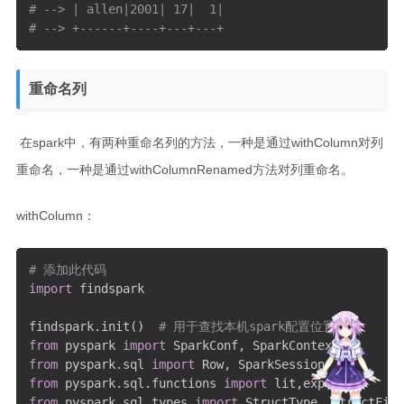
# --> | allen|2001| 17|  1|
# --> +------+----+---+---+
重命名列
​ 在spark中，有两种重命名列的方法，一种是通过withColumn对列
重命名，一种是通过withColumnRenamed方法对列重命名。
withColumn：
# 添加此代码
import
 findspark

findspark
.
init
(
)
# 用于查找本机spark配置位置
from
 pyspark 
import
 SparkConf
,
from
 pyspark
.
sql 
import
 Row
,
from
 pyspark
.
sql
.
functions 
import
 lit
,
expr
,
from
 pyspark
.
sql
.
types 
import
 StructType
,
 StructFiel