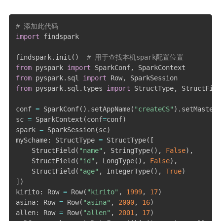
# 添加此代码
import
 findspark

findspark
.
init
(
)
# 用于查找本机spark配置位置
from
 pyspark 
import
 SparkConf
,
from
 pyspark
.
sql 
import
 Row
,
from
 pyspark
.
sql
.
types 
import
 StructType
,
 StructFiel
conf 
=
 SparkConf
(
)
.
setAppName
(
"createCS"
)
.
setMaster
(
sc 
=
 SparkContext
(
conf
=
conf
)
spark 
=
 SparkSession
(
sc
)
mySchame
:
 StructType 
=
 StructType
(
[
    StructField
(
"name"
,
 StringType
(
)
,
False
)
,
    StructField
(
"id"
,
 LongType
(
)
,
False
)
,
    StructField
(
"age"
,
 IntegerType
(
)
,
True
)
]
)
kirito
:
 Row 
=
 Row
(
"kirito"
,
1999
,
17
)
asina
:
 Row 
=
 Row
(
"asina"
,
2000
,
16
)
allen
:
 Row 
=
 Row
(
"allen"
,
2001
,
17
)