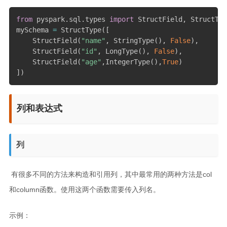
from
 pyspark
.
sql
.
types 
import
 StructField
,
 StructTyp
mySchema 
=
 StructType
(
[
    StructField
(
"name"
,
 StringType
(
)
,
False
)
,
    StructField
(
"id"
,
 LongType
(
)
,
False
)
,
    StructField
(
"age"
,
IntegerType
(
)
,
True
)
]
)
列和表达式
列
​ 有很多不同的方法来构造和引用列，其中最常用的两种方法是col
和column函数。使用这两个函数需要传入列名。
示例：