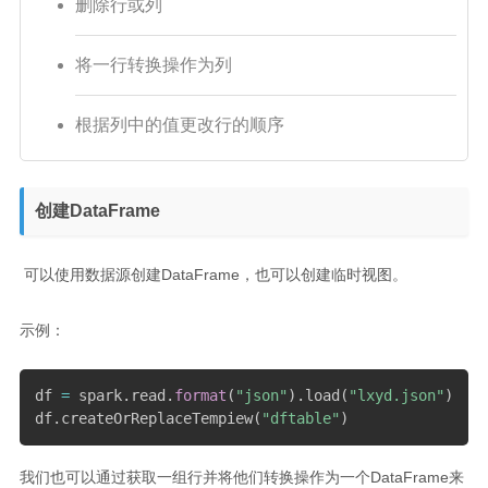
删除行或列
将一行转换操作为列
根据列中的值更改行的顺序
创建DataFrame
​ 可以使用数据源创建DataFrame，也可以创建临时视图。
示例：
df 
=
 spark
.
read
.
format
(
"json"
)
.
load
(
"lxyd.json"
)
df
.
createOrReplaceTempiew
(
"dftable"
)
我们也可以通过获取一组行并将他们转换操作为一个DataFrame来