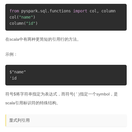
from
 pyspark
.
sql
.
functions 
import
 col
,
 column

col
(
"name"
)
column
(
"id"
)
在scala中有两种更简短的引用行的方法。
示例：
$"name"

'id
符号$将字符串指定为表达式，而符号( ' )指定一个symbol，是
scala引用标识符的特殊结构。
显式列引用