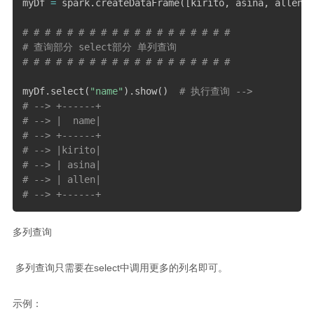
myDf 
=
 spark
.
createDataFrame
(
[
kirito
,
 asina
,
 allen
]
,
# # # # # # # # # # # # # # # # # # #
# 查询部分 select部分 单列查询
# # # # # # # # # # # # # # # # # # #
myDf
.
select
(
"name"
)
.
show
(
)
# 执行查询 --> 
# --> +------+
# --> |  name|
# --> +------+
# --> |kirito|
# --> | asina|
# --> | allen|
# --> +------+
多列查询
​ 多列查询只需要在select中调用更多的列名即可。
示例：