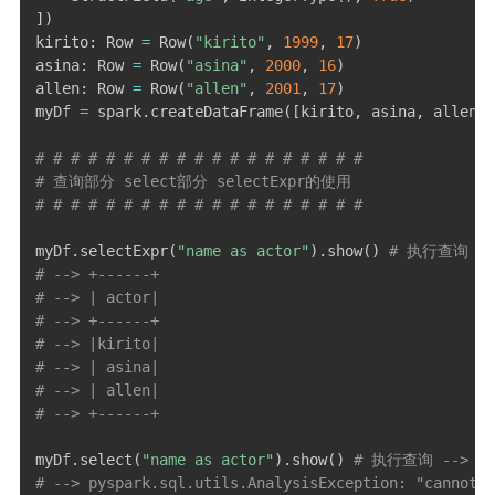
]
)
kirito
:
 Row 
=
 Row
(
"kirito"
,
1999
,
17
)
asina
:
 Row 
=
 Row
(
"asina"
,
2000
,
16
)
allen
:
 Row 
=
 Row
(
"allen"
,
2001
,
17
)
myDf 
=
 spark
.
createDataFrame
(
[
kirito
,
 asina
,
 allen
]
,
# # # # # # # # # # # # # # # # # # #
# 查询部分 select部分 selectExpr的使用
# # # # # # # # # # # # # # # # # # #
myDf
.
selectExpr
(
"name as actor"
)
.
show
(
)
# 执行查询 --
# --> +------+
# --> | actor|
# --> +------+
# --> |kirito|
# --> | asina|
# --> | allen|
# --> +------+
myDf
.
select
(
"name as actor"
)
.
show
(
)
# 执行查询 --> 
# --> pyspark.sql.utils.AnalysisException: "cannot r