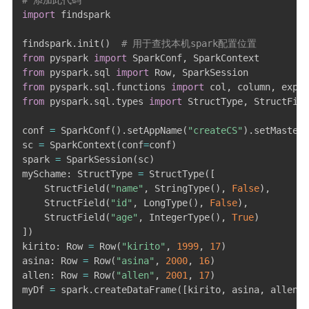
# 添加此代码
import
 findspark

findspark
.
init
(
)
# 用于查找本机spark配置位置
from
 pyspark 
import
 SparkConf
,
from
 pyspark
.
sql 
import
 Row
,
from
 pyspark
.
sql
.
functions 
import
 col
,
 column
,
from
 pyspark
.
sql
.
types 
import
 StructType
,
 StructFiel
conf 
=
 SparkConf
(
)
.
setAppName
(
"createCS"
)
.
setMaster
(
sc 
=
 SparkContext
(
conf
=
conf
)
spark 
=
 SparkSession
(
sc
)
mySchame
:
 StructType 
=
 StructType
(
[
    StructField
(
"name"
,
 StringType
(
)
,
False
)
,
    StructField
(
"id"
,
 LongType
(
)
,
False
)
,
    StructField
(
"age"
,
 IntegerType
(
)
,
True
)
]
)
kirito
:
 Row 
=
 Row
(
"kirito"
,
1999
,
17
)
asina
:
 Row 
=
 Row
(
"asina"
,
2000
,
16
)
allen
:
 Row 
=
 Row
(
"allen"
,
2001
,
17
)
myDf 
=
 spark
.
createDataFrame
(
[
kirito
,
 asina
,
 allen
]
,