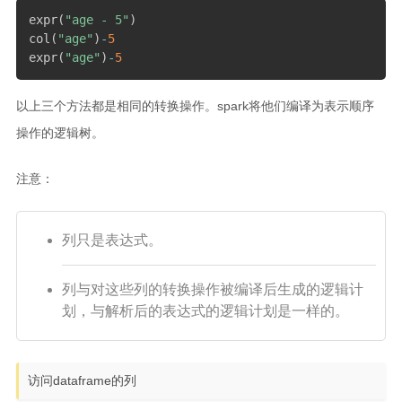
expr
(
"age - 5"
)
col
(
"age"
)
-
5
expr
(
"age"
)
-
5
以上三个方法都是相同的转换操作。spark将他们编译为表示顺序
操作的逻辑树。
注意：
列只是表达式。
列与对这些列的转换操作被编译后生成的逻辑计
划，与解析后的表达式的逻辑计划是一样的。
访问dataframe的列