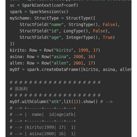
sc 
=
 SparkContext
(
conf
=
conf
)
spark 
=
 SparkSession
(
sc
)
mySchame
:
 StructType 
=
 StructType
(
[
    StructField
(
"name"
,
 StringType
(
)
,
False
)
,
    StructField
(
"id"
,
 LongType
(
)
,
False
)
,
    StructField
(
"age"
,
 IntegerType
(
)
,
True
)
]
)
kirito
:
 Row 
=
 Row
(
"kirito"
,
1999
,
17
)
asina
:
 Row 
=
 Row
(
"asina"
,
2000
,
16
)
allen
:
 Row 
=
 Row
(
"allen"
,
2001
,
17
)
myDf 
=
 spark
.
createDataFrame
(
[
kirito
,
 asina
,
 allen
]
,
# # # # # # # # # # # # # # # # # # #
# 添加列
# # # # # # # # # # # # # # # # # # #
myDf
.
withColumn
(
"atk"
,
lit
(
1
)
)
.
show
(
)
# --> 
# --> +------+----+---+---+
# --> |  name|  id|age|atk|
# --> +------+----+---+---+
# --> |kirito|1999| 17|  1|
# --> | asina|2000| 16|  1|