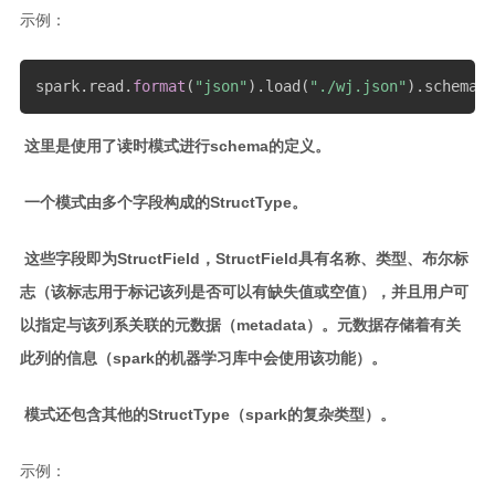
示例：
游戏开发日志
更多
spark
.
read
.
format
(
"json"
)
.
load
(
"./wj.json"
)
.
schema
关于
​ 这里是使用了读时模式进行schema的定义。
归档
​ 一个模式由多个字段构成的StructType。
​ 这些字段即为StructField，StructField具有名称、类型、布尔标
志（该标志用于标记该列是否可以有缺失值或空值），并且用户可
以指定与该列系关联的元数据（metadata）。元数据存储着有关
此列的信息（spark的机器学习库中会使用该功能）。
​ 模式还包含其他的StructType（spark的复杂类型）。
示例：