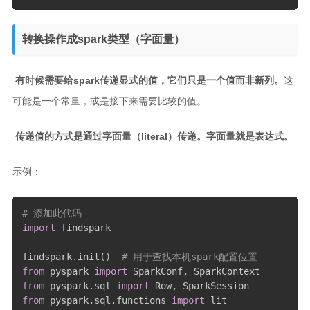
转换操作成spark类型（字面量）
​
有时候需要给spark传递显式的值，它们只是一个值而非新列。
这
可能是一个常量，或是接下来需要比较的值。
​
传递值的方式是通过字面量（literal）传递。字面量就是表达式。
示例：
# 添加此代码
import
 findspark

findspark
.
init
(
)
# 用于查找本机spark配置位置
from
 pyspark 
import
 SparkConf
,
from
 pyspark
.
sql 
import
 Row
,
from
 pyspark
.
sql
.
functions 
import