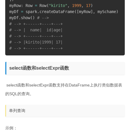
myRow
:
 Row 
=
 Row
(
"kirito"
,
1999
,
17
)
myDf 
=
 spark
.
createDataFrame
(
[
myRow
]
,
 mySchame
)
myDf
.
show
(
)
# --> 
# --> +------+----+---+
# --> |  name|  id|age|
# --> +------+----+---+
# --> |kirito|1999| 17|
# --> +------+----+---+
select函数和selectExpr函数
​ select函数和selectExpr函数支持在DataFrame上执行类似数据表
的SQL的查询。
单列查询
示例：