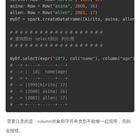
asina
:
 Row 
=
 Row
(
"asina"
,
2000
,
16
)
allen
:
 Row 
=
 Row
(
"allen"
,
2001
,
17
)
myDf 
=
 spark
.
createDataFrame
(
[
kirito
,
 asina
,
 allen
]
,
# # # # # # # # # # # # # # # # # # #
# 查询部分 select部分 列引用
# # # # # # # # # # # # # # # # # # #
myDf
.
select
(
expr
(
"id"
)
,
 col
(
"name"
)
,
 column
(
"age"
)
)
.
# --> +----+------+---+
# --> |  id|  name|age|
# --> +----+------+---+
# --> |1999|kirito| 17|
# --> |2000| asina| 16|
# --> |2001| allen| 17|
# --> +----+------+---+
​ 需要注意的是：column对象和字符串类型不能够一起混用，否则
会报错。