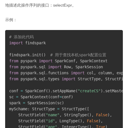
地描述此操作序列的接口：selectExpr。
示例：
# 添加此代码
import
 findspark

findspark
.
init
(
)
# 用于查找本机spark配置位置
from
 pyspark 
import
 SparkConf
,
from
 pyspark
.
sql 
import
 Row
,
from
 pyspark
.
sql
.
functions 
import
 col
,
 column
,
from
 pyspark
.
sql
.
types 
import
 StructType
,
 StructFiel
conf 
=
 SparkConf
(
)
.
setAppName
(
"createCS"
)
.
setMaster
(
sc 
=
 SparkContext
(
conf
=
conf
)
spark 
=
 SparkSession
(
sc
)
mySchame
:
 StructType 
=
 StructType
(
[
    StructField
(
"name"
,
 StringType
(
)
,
False
)
,
    StructField
(
"id"
,
 LongType
(
)
,
False
)
,
    StructField
(
"age"
,
 IntegerType
(
)
,
True
)