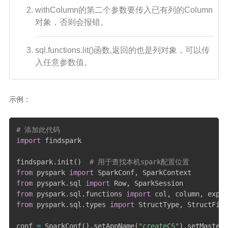
withColumn的第二个参数要传入已有列的Column
对象，否则会报错。
sql.functions.lit()函数,返回的也是列对象，可以传
入任意参数值。
示例：
# 添加此代码
import
 findspark

findspark
.
init
(
)
# 用于查找本机spark配置位置
from
 pyspark 
import
 SparkConf
,
from
 pyspark
.
sql 
import
 Row
,
from
 pyspark
.
sql
.
functions 
import
 col
,
 column
,
 expr
,
from
 pyspark
.
sql
.
types 
import
 StructType
,
 StructFiel
conf 
=
 SparkConf
(
)
.
setAppName
(
"createCS"
)
.
setMaster
(