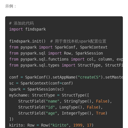
示例：
# 添加此代码
import
 findspark

findspark
.
init
(
)
# 用于查找本机spark配置位置
from
 pyspark 
import
 SparkConf
,
from
 pyspark
.
sql 
import
 Row
,
from
 pyspark
.
sql
.
functions 
import
 col
,
 column
,
from
 pyspark
.
sql
.
types 
import
 StructType
,
 StructFiel
conf 
=
 SparkConf
(
)
.
setAppName
(
"createCS"
)
.
setMaster
(
sc 
=
 SparkContext
(
conf
=
conf
)
spark 
=
 SparkSession
(
sc
)
mySchame
:
 StructType 
=
 StructType
(
[
    StructField
(
"name"
,
 StringType
(
)
,
False
)
,
    StructField
(
"id"
,
 LongType
(
)
,
False
)
,
    StructField
(
"age"
,
 IntegerType
(
)
,
True
)
]
)
kirito
:
 Row 
=
 Row
(
"kirito"
,
1999
,
17
)