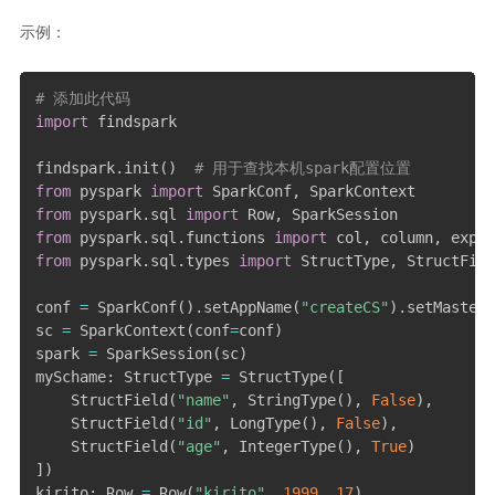
示例：
# 添加此代码
import
 findspark

findspark
.
init
(
)
# 用于查找本机spark配置位置
from
 pyspark 
import
 SparkConf
,
from
 pyspark
.
sql 
import
 Row
,
from
 pyspark
.
sql
.
functions 
import
 col
,
 column
,
from
 pyspark
.
sql
.
types 
import
 StructType
,
 StructFiel
conf 
=
 SparkConf
(
)
.
setAppName
(
"createCS"
)
.
setMaster
(
sc 
=
 SparkContext
(
conf
=
conf
)
spark 
=
 SparkSession
(
sc
)
mySchame
:
 StructType 
=
 StructType
(
[
    StructField
(
"name"
,
 StringType
(
)
,
False
)
,
    StructField
(
"id"
,
 LongType
(
)
,
False
)
,
    StructField
(
"age"
,
 IntegerType
(
)
,
True
)
]
)
kirito
:
 Row 
=
 Row
(
"kirito"
,
1999
,
17
)